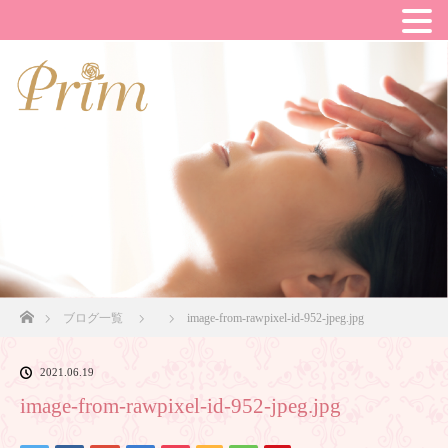
ホーム
ブログ一覧
image-from-rawpixel-id-952-jpeg.jpg
2021.06.19
image-from-rawpixel-id-952-jpeg.jpg