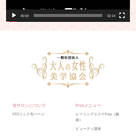
00:00
02:14
当サロンについて
Primメニュー
SNSリンク先ページ
ヒーリングエステPrim（施
術）
ビューティ講座