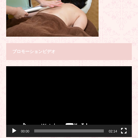
プロモーションビデオ
動
画
プ
レ
ー
ヤ
ー
00:00
02:14