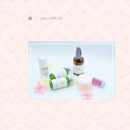
ホーム
prim_sf360_04