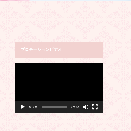
プロモーションビデオ
動
画
プ
レ
ー
ヤ
ー
00:00
02:14