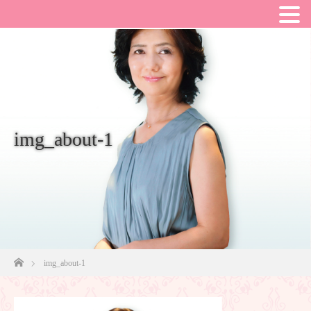
img_about-1
ホーム
img_about-1