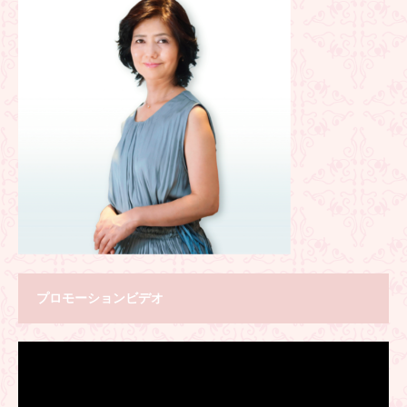
プロモーションビデオ
動
画
プ
レ
ー
ヤ